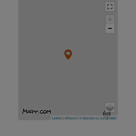
+
−
Leaflet
|
eResort
|
© Seznam.cz a.s. a další