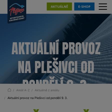
AKTUÁLNĚ
E-SHOP
AKTUÁLNÍ PROVOZ
NA PLEŠIVCI OD
PONDĚLÍ 9. 3.
Areál A-Z
Aktuálně z areálu
Aktuální provoz na Plešivci od pondělí 9. 3.