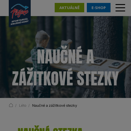
AKTUÁLNĚ
E-SHOP
NAUČNÉ A
ZÁŽITKOVÉ STEZKY
Léto
Naučné a zážitkové stezky