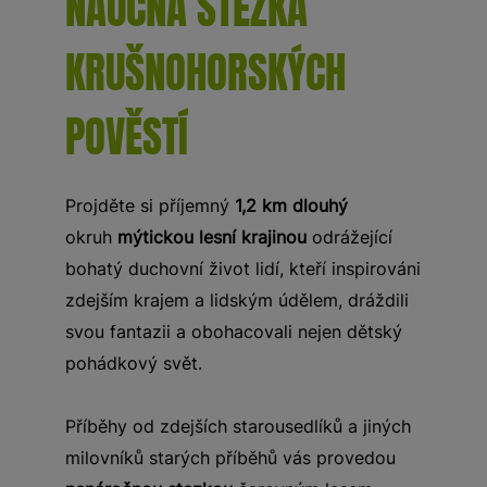
NAUČNÁ STEZKA
KRUŠNOHORSKÝCH
POVĚSTÍ
Projděte si příjemný
1,2 km dlouhý
okruh
mýtickou lesní krajinou
odrážející
bohatý duchovní život lidí, kteří inspirováni
zdejším krajem a lidským údělem, dráždili
svou fantazii a obohacovali nejen dětský
pohádkový svět.
Příběhy od zdejších starousedlíků a jiných
milovníků starých příběhů vás provedou