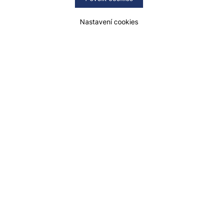
Nastavení cookies
14.1°C
2/2
8/8