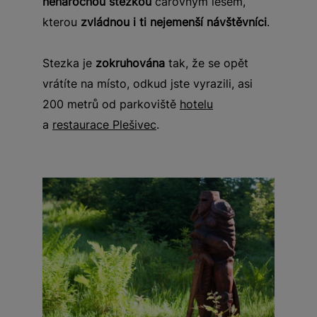
nenáročnou stezkou
čarovným lesem,
kterou
zvládnou i ti nejemenší návštěvníci
.
Stezka je
zokruhována
tak, že se opět
vrátíte na místo, odkud jste vyrazili, asi
200 metrů od parkoviště
hotelu
a
restaurace Plešivec
.