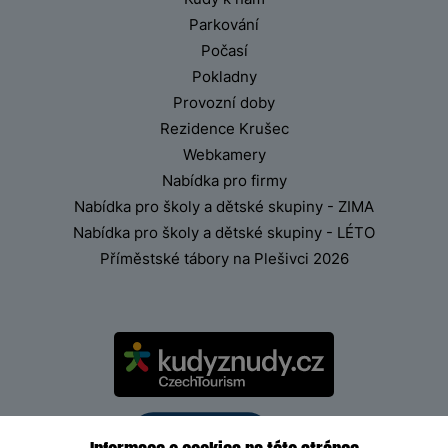
Parkování
Počasí
Pokladny
Provozní doby
Rezidence Krušec
Webkamery
Nabídka pro firmy
Nabídka pro školy a dětské skupiny - ZIMA
Nabídka pro školy a dětské skupiny - LÉTO
Příměstské tábory na Plešivci 2026