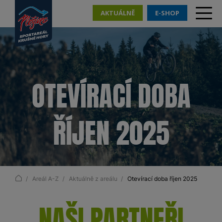
AKTUÁLNĚ
E-SHOP
OTEVÍRACÍ DOBA
ŘÍJEN 2025
Areál A-Z
Aktuálně z areálu
Otevírací doba říjen 2025
NAŠI PARTNEŘI