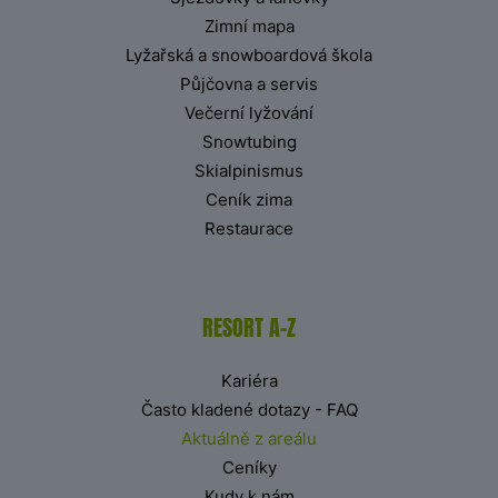
Zimní mapa
Lyžařská a snowboardová škola
Půjčovna a servis
Večerní lyžování
Snowtubing
Skialpinismus
Ceník zima
Restaurace
RESORT A-Z
Kariéra
Často kladené dotazy - FAQ
Aktuálně z areálu
Ceníky
Kudy k nám