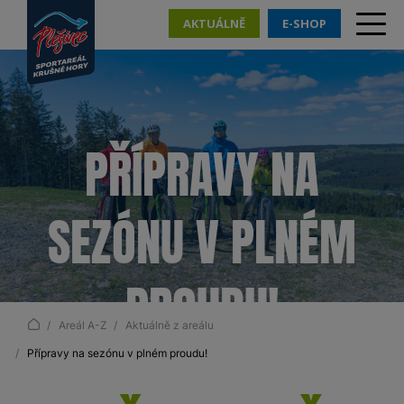
AKTUÁLNĚ
E-SHOP
PŘÍPRAVY NA
SEZÓNU V PLNÉM
PROUDU!
Areál A-Z
Aktuálně z areálu
Přípravy na sezónu v plném proudu!