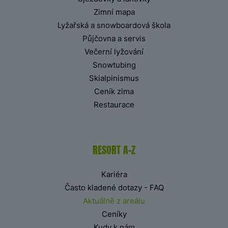
Zimní mapa
Lyžařská a snowboardová škola
Půjčovna a servis
Večerní lyžování
Snowtubing
Skialpinismus
Ceník zima
Restaurace
RESORT A-Z
Kariéra
Často kladené dotazy - FAQ
Aktuálně z areálu
Ceníky
Kudy k nám