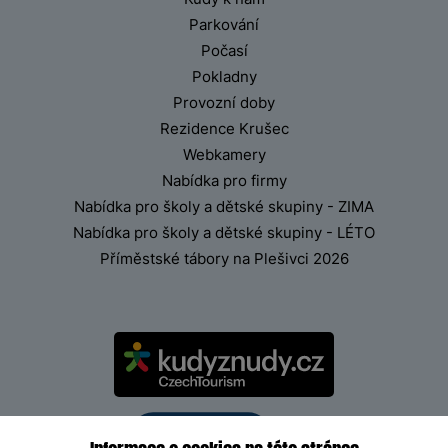
Parkování
Počasí
Pokladny
Provozní doby
Rezidence Krušec
Webkamery
Nabídka pro firmy
Nabídka pro školy a dětské skupiny - ZIMA
Nabídka pro školy a dětské skupiny - LÉTO
Příměstské tábory na Plešivci 2026