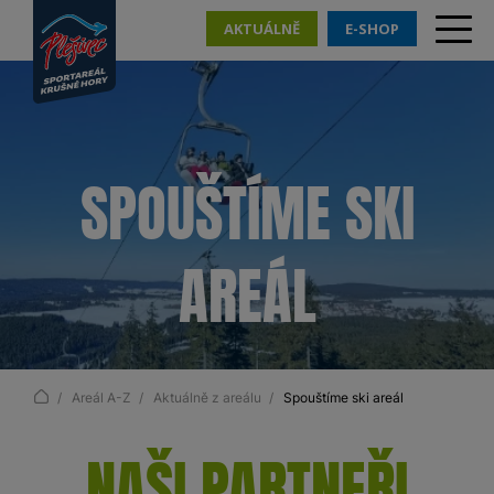
AKTUÁLNĚ
E-SHOP
SPOUŠTÍME SKI
AREÁL
Areál A-Z
Aktuálně z areálu
Spouštíme ski areál
NAŠI PARTNEŘI