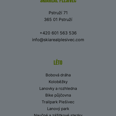
SKIAREÁL PLEŠIVEC
Pstruží 71
365 01 Pstruží
+420 601 563 536
info@skiarealplesivec.com
LÉTO
Bobová dráha
Koloběžky
Lanovky a rozhledna
Bike půjčovna
Trailpark Plešivec
Lanový park
Naučné a zážitkové stezky